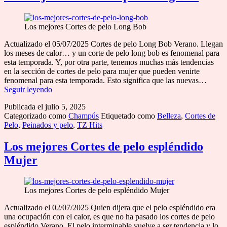
Los mejores Cortes de pelo Long Bob
Actualizado el 05/07/2025 Cortes de pelo Long Bob Verano. Llegan
los meses de calor… y un corte de pelo long bob es fenomenal para
esta temporada. Y, por otra parte, tenemos muchas más tendencias
en la sección de cortes de pelo para mujer que pueden venirte
fenomenal para esta temporada. Esto significa que las nuevas…
Los
Seguir leyendo
mejores
Publicada el
julio 5, 2025
Cortes
Categorizado como
Champús
Etiquetado como
Belleza
,
Cortes de
de
Pelo
,
Peinados y pelo
,
TZ Hits
pelo
Long
Bob
Los mejores Cortes de pelo espléndido
Mujer
Los mejores Cortes de pelo espléndido Mujer
Actualizado el 02/07/2025 Quien dijera que el pelo espléndido era
una ocupación con el calor, es que no ha pasado los cortes de pelo
espléndido Verano. El pelo interminable vuelve a ser tendencia y lo