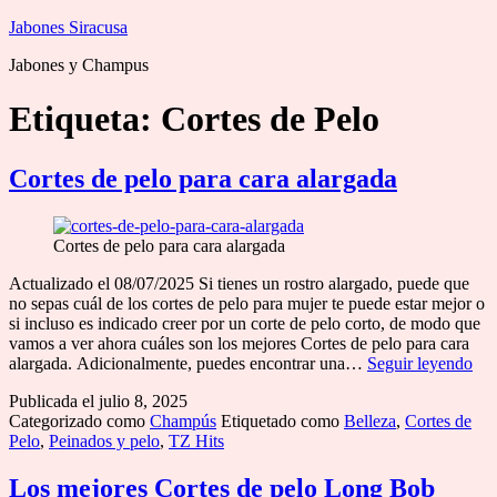
Saltar
Jabones Siracusa
al
Jabones y Champus
contenido
Etiqueta:
Cortes de Pelo
Cortes de pelo para cara alargada
Cortes de pelo para cara alargada
Actualizado el 08/07/2025 Si tienes un rostro alargado, puede que
no sepas cuál de los cortes de pelo para mujer te puede estar mejor o
si incluso es indicado creer por un corte de pelo corto, de modo que
vamos a ver ahora cuáles son los mejores Cortes de pelo para cara
Cor
alargada. Adicionalmente, puedes encontrar una…
Seguir leyendo
de
Publicada el
julio 8, 2025
pel
Categorizado como
Champús
Etiquetado como
Belleza
,
Cortes de
par
Pelo
,
Peinados y pelo
,
TZ Hits
car
ala
Los mejores Cortes de pelo Long Bob