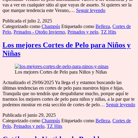
vas a ver en cualquier sitio al que vayas de asueto. Si quieres ser la
Los
que marque tendencia este Verano,…
Seguir leyendo
mejores
Publicada el
julio 2, 2025
Cortes
Categorizado como
Champús
Etiquetado como
Belleza
,
Cortes de
de
Pelo
,
Peinados - Otoño Invierno
,
Peinados y pelo
,
TZ Hits
pelo
espléndido
Mujer
Los mejores Cortes de Pelo para Niños y
Niñas
Los mejores Cortes de Pelo para Niños y Niñas
Actualizado el 29/06/2025 Ya llega el y estamos buscando las
últimas tendencias en cortes de pelo para nuestros hijos e hijas.
Tranquila que no tendrás que despabilarse mucho, porque aquí te
traemos los mejores cortes de pelo para niños y niñas, a la par que te
L
podemos mostrar en esta sección de cortes de pelo…
Seguir leyendo
m
Publicada el
junio 29, 2025
C
Categorizado como
Champús
Etiquetado como
Belleza
,
Cortes de
d
Pelo
,
Peinados y pelo
,
TZ Hits
P
p
N