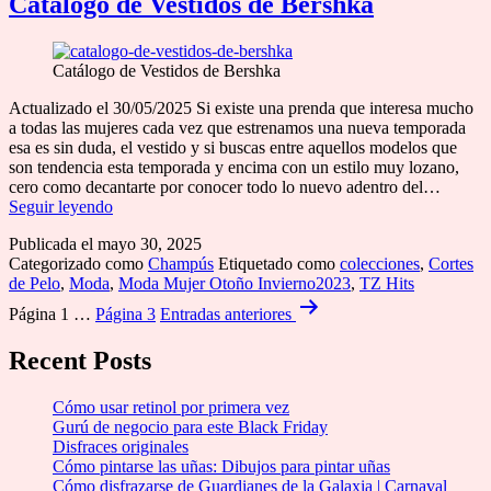
Catálogo de Vestidos de Bershka
y
N
Catálogo de Vestidos de Bershka
Actualizado el 30/05/2025 Si existe una prenda que interesa mucho
a todas las mujeres cada vez que estrenamos una nueva temporada
esa es sin duda, el vestido y si buscas entre aquellos modelos que
son tendencia esta temporada y encima con un estilo muy lozano,
cero como decantarte por conocer todo lo nuevo adentro del…
Catálogo
Seguir leyendo
de
Publicada el
mayo 30, 2025
Vestidos
Categorizado como
Champús
Etiquetado como
colecciones
,
Cortes
de
de Pelo
,
Moda
,
Moda Mujer Otoño Invierno2023
,
TZ Hits
Bershka
Paginación
Página 1
…
Página 3
Entradas
anteriores
de
Recent Posts
entradas
Cómo usar retinol por primera vez
Gurú de negocio para este Black Friday
Disfraces originales
Cómo pintarse las uñas: Dibujos para pintar uñas
Cómo disfrazarse de Guardianes de la Galaxia | Carnaval