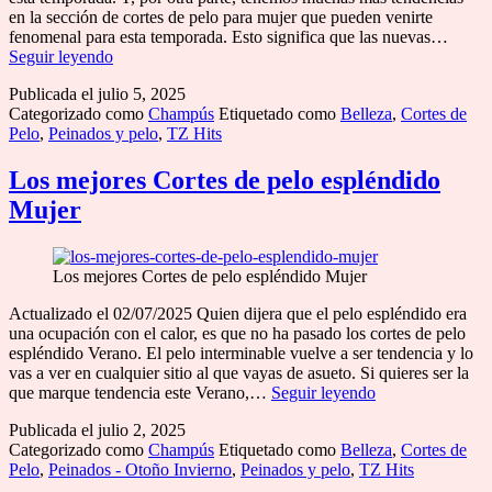
en la sección de cortes de pelo para mujer que pueden venirte
fenomenal para esta temporada. Esto significa que las nuevas…
Los
Seguir leyendo
mejores
Publicada el
julio 5, 2025
Cortes
Categorizado como
Champús
Etiquetado como
Belleza
,
Cortes de
de
Pelo
,
Peinados y pelo
,
TZ Hits
pelo
Long
Bob
Los mejores Cortes de pelo espléndido
Mujer
Los mejores Cortes de pelo espléndido Mujer
Actualizado el 02/07/2025 Quien dijera que el pelo espléndido era
una ocupación con el calor, es que no ha pasado los cortes de pelo
espléndido Verano. El pelo interminable vuelve a ser tendencia y lo
vas a ver en cualquier sitio al que vayas de asueto. Si quieres ser la
Los
que marque tendencia este Verano,…
Seguir leyendo
mejores
Publicada el
julio 2, 2025
Cortes
Categorizado como
Champús
Etiquetado como
Belleza
,
Cortes de
de
Pelo
,
Peinados - Otoño Invierno
,
Peinados y pelo
,
TZ Hits
pelo
espléndido