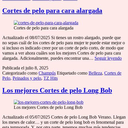
misma
en
Cortes de pelo para cara alargada
casa
Cortes de pelo para cara alargada
Actualizado el 08/07/2025 Si tienes un rostro alargado, puede que
no sepas cuál de los cortes de pelo para mujer te puede estar mejor o
si incluso es indicado creer por un corte de pelo corto, de modo que
vamos a ver ahora cuáles son los mejores Cortes de pelo para cara
Cor
alargada. Adicionalmente, puedes encontrar una…
Seguir leyendo
de
Publicada el
julio 8, 2025
pel
Categorizado como
Champús
Etiquetado como
Belleza
,
Cortes de
par
Pelo
,
Peinados y pelo
,
TZ Hits
car
ala
Los mejores Cortes de pelo Long Bob
Los mejores Cortes de pelo Long Bob
Actualizado el 05/07/2025 Cortes de pelo Long Bob Verano. Llegan
los meses de calor… y un corte de pelo long bob es fenomenal para
esta temporada. Y, por otra parte, tenemos muchas más tendencias