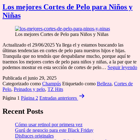
Mujer
Los mejores Cortes de Pelo para Niños y
Niñas
Los mejores Cortes de Pelo para Niños y Niñas
Actualizado el 29/06/2025 Ya llega el y estamos buscando las
últimas tendencias en cortes de pelo para nuestros hijos e hijas.
Tranquila que no tendrás que despabilarse mucho, porque aquí te
traemos los mejores cortes de pelo para niños y niñas, a la par que te
L
podemos mostrar en esta sección de cortes de pelo…
Seguir leyendo
m
Publicada el
junio 29, 2025
C
Categorizado como
Champús
Etiquetado como
Belleza
,
Cortes de
d
Pelo
,
Peinados y pelo
,
TZ Hits
P
Paginación
p
Página 1
Página 2
Entradas
anteriores
N
de
y
Recent Posts
entradas
N
Cómo usar retinol por primera vez
Gurú de negocio para este Black Friday
Disfraces originales