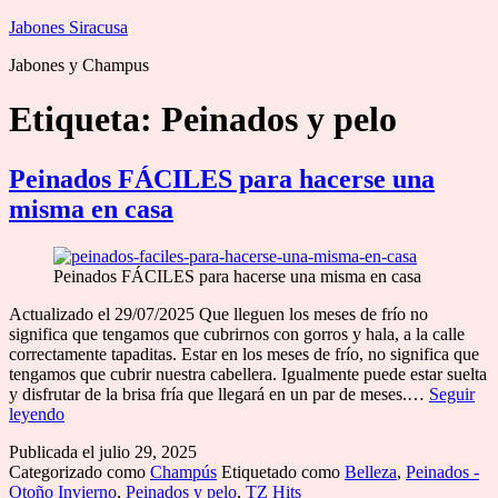
Saltar
Jabones Siracusa
al
Jabones y Champus
contenido
Etiqueta:
Peinados y pelo
Peinados FÁCILES para hacerse una
misma en casa
Peinados FÁCILES para hacerse una misma en casa
Actualizado el 29/07/2025 Que lleguen los meses de frío no
significa que tengamos que cubrirnos con gorros y hala, a la calle
correctamente tapaditas. Estar en los meses de frío, no significa que
tengamos que cubrir nuestra cabellera. Igualmente puede estar suelta
y disfrutar de la brisa fría que llegará en un par de meses.…
Seguir
Peinados
leyendo
FÁCILES
Publicada el
julio 29, 2025
para
Categorizado como
Champús
Etiquetado como
Belleza
,
Peinados -
hacerse
Otoño Invierno
,
Peinados y pelo
,
TZ Hits
una