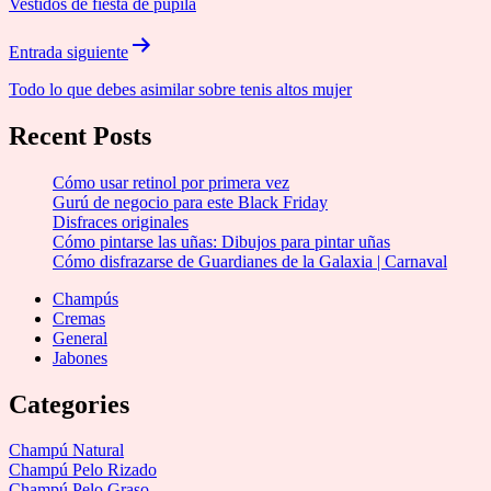
Vestidos de fiesta de pupila
entradas
Entrada siguiente
Todo lo que debes asimilar sobre tenis altos mujer
Recent Posts
Cómo usar retinol por primera vez
Gurú de negocio para este Black Friday
Disfraces originales
Cómo pintarse las uñas: Dibujos para pintar uñas
Cómo disfrazarse de Guardianes de la Galaxia | Carnaval
Champús
Cremas
General
Jabones
Categories
Champú Natural
Champú Pelo Rizado
Champú Pelo Graso