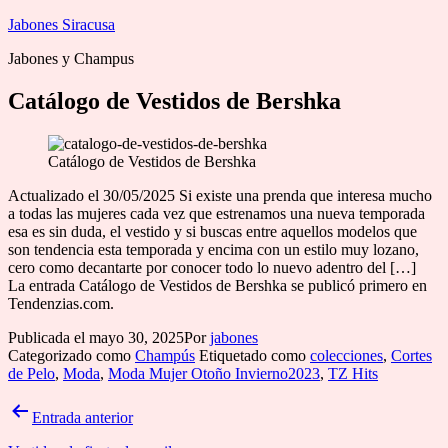
Saltar
Jabones Siracusa
al
Jabones y Champus
contenido
Catálogo de Vestidos de Bershka
Catálogo de Vestidos de Bershka
Actualizado el 30/05/2025 Si existe una prenda que interesa mucho
a todas las mujeres cada vez que estrenamos una nueva temporada
esa es sin duda, el vestido y si buscas entre aquellos modelos que
son tendencia esta temporada y encima con un estilo muy lozano,
cero como decantarte por conocer todo lo nuevo adentro del […]
La entrada Catálogo de Vestidos de Bershka se publicó primero en
Tendenzias.com.
Publicada el
mayo 30, 2025
Por
jabones
Categorizado como
Champús
Etiquetado como
colecciones
,
Cortes
de Pelo
,
Moda
,
Moda Mujer Otoño Invierno2023
,
TZ Hits
Navegación
Entrada anterior
de