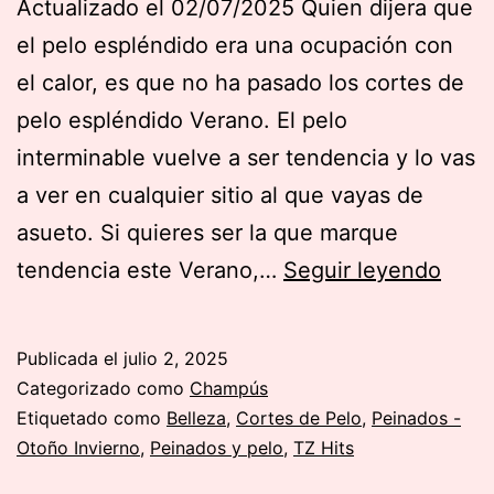
Actualizado el 02/07/2025 Quien dijera que
el pelo espléndido era una ocupación con
el calor, es que no ha pasado los cortes de
pelo espléndido Verano. El pelo
interminable vuelve a ser tendencia y lo vas
a ver en cualquier sitio al que vayas de
asueto. Si quieres ser la que marque
Los
tendencia este Verano,…
Seguir leyendo
mejo
Cort
Publicada el
julio 2, 2025
de
Categorizado como
Champús
pelo
Etiquetado como
Belleza
,
Cortes de Pelo
,
Peinados -
Otoño Invierno
,
Peinados y pelo
,
TZ Hits
espl