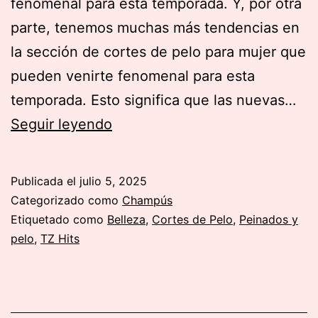
fenomenal para esta temporada. Y, por otra
parte, tenemos muchas más tendencias en
la sección de cortes de pelo para mujer que
pueden venirte fenomenal para esta
temporada. Esto significa que las nuevas…
Los
Seguir leyendo
mejores
Cortes
Publicada el
julio 5, 2025
de
Categorizado como
Champús
pelo
Etiquetado como
Belleza
,
Cortes de Pelo
,
Peinados y
pelo
,
TZ Hits
Long
Bob