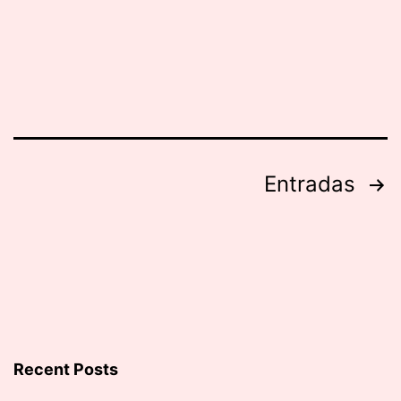
Muje
Paginación
Entradas
de
entradas
Recent Posts