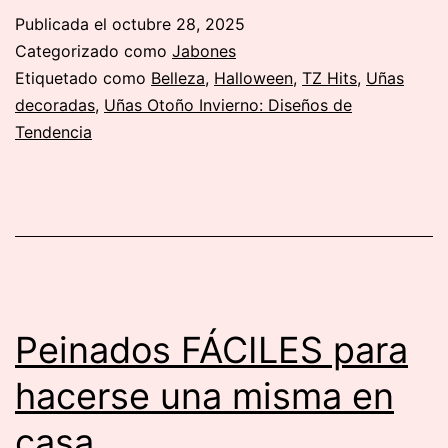
las
Publicada el
octubre 28, 2025
uñas:
Categorizado como
Jabones
Dibujos
Etiquetado como
Belleza
,
Halloween
,
TZ Hits
,
Uñas
decoradas
,
Uñas Otoño Invierno: Diseños de
para
Tendencia
pintar
uñas
Peinados FÁCILES para
hacerse una misma en
casa