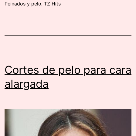
Peinados y pelo
,
TZ Hits
misma
en
casa
Cortes de pelo para cara
alargada