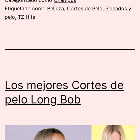
Categorizado como
Champús
cara
Etiquetado como
Belleza
,
Cortes de Pelo
,
Peinados y
pelo
,
TZ Hits
alargada
Los mejores Cortes de
pelo Long Bob