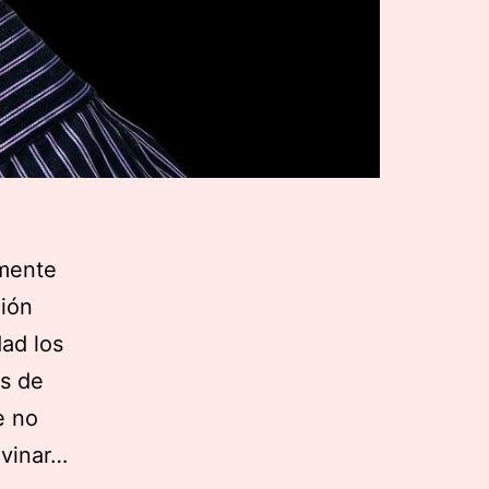
amente
ción
dad los
es de
e no
ivinar…