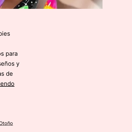
pies
os para
seños y
as de
Cómo
yendo
pintarse
las
uñas:
Dibujos
Otoño