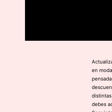
Actualiz
en moda 
pensada 
descuent
distinta
debes ac