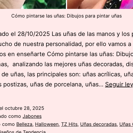
Cómo pintarse las uñas: Dibujos para pintar uñas
ado el 28/10/2025 Las uñas de las manos y los 
cho de nuestra personalidad, por ello vamos a
os en enseñarte Cómo pintarse las uñas: Dibuj
ñas, analizando las mejores uñas decoradas, di
de uñas, las principales son: uñas acrílicas, uñ
s postizas, uñas de porcelana, uñas…
Seguir le
el
octubre 28, 2025
zado como
Jabones
do como
Belleza
,
Halloween
,
TZ Hits
,
Uñas decoradas
,
Uñas 
Diseños de Tendencia