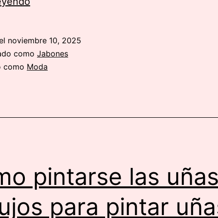
Gurú
leyendo
de
negocio
el
noviembre 10, 2025
para
zado como
Jabones
este
do como
Moda
Black
Friday
o pintarse las uñas
ujos para pintar uña