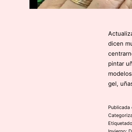
Actualiz
dicen mu
centrarn
pintar u
modelos 
gel, uña
Publicada 
Categori
Etiqueta
Invierno: 