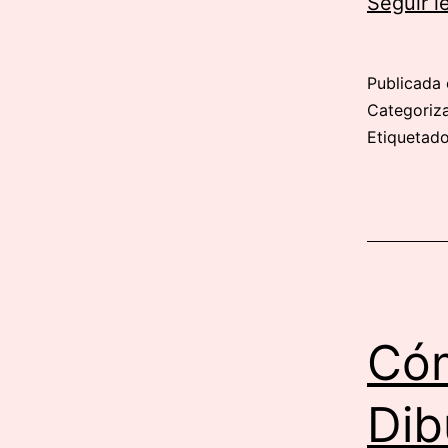
Seguir 
Publicada 
Categori
Etiqueta
Cóm
Dib