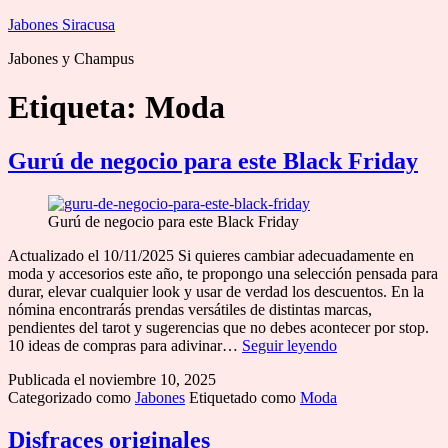
Saltar
Jabones Siracusa
al
Jabones y Champus
contenido
Etiqueta:
Moda
Gurú de negocio para este Black Friday
Gurú de negocio para este Black Friday
Actualizado el 10/11/2025 Si quieres cambiar adecuadamente en
moda y accesorios este año, te propongo una selección pensada para
durar, elevar cualquier look y usar de verdad los descuentos. En la
nómina encontrarás prendas versátiles de distintas marcas,
pendientes del tarot y sugerencias que no debes acontecer por stop.
Gurú
10 ideas de compras para adivinar…
Seguir leyendo
de
Publicada el
noviembre 10, 2025
negocio
Categorizado como
Jabones
Etiquetado como
Moda
para
este
Black
Disfraces originales