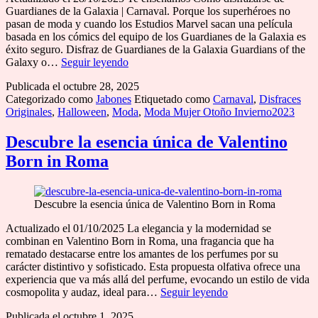
Guardianes de la Galaxia | Carnaval. Porque los superhéroes no
pasan de moda y cuando los Estudios Marvel sacan una película
basada en los cómics del equipo de los Guardianes de la Galaxia es
éxito seguro. Disfraz de Guardianes de la Galaxia Guardians of the
Cómo
Galaxy o…
Seguir leyendo
disfrazarse
Publicada el
octubre 28, 2025
de
Categorizado como
Jabones
Etiquetado como
Carnaval
,
Disfraces
Guardianes
Originales
,
Halloween
,
Moda
,
Moda Mujer Otoño Invierno2023
de
la
Galaxia
Descubre la esencia única de Valentino
|
Born in Roma
Carnaval
Descubre la esencia única de Valentino Born in Roma
Actualizado el 01/10/2025 La elegancia y la modernidad se
combinan en Valentino Born in Roma, una fragancia que ha
rematado destacarse entre los amantes de los perfumes por su
carácter distintivo y sofisticado. Esta propuesta olfativa ofrece una
experiencia que va más allá del perfume, evocando un estilo de vida
Descubre
cosmopolita y audaz, ideal para…
Seguir leyendo
la
Publicada el
octubre 1, 2025
esencia