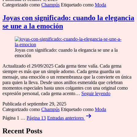
Categorizado como
Champús
Etiquetado como
Moda
única
de
Valentino
Joyas con significado: cuando la elegancia
Born
se une a la emoción
in
Roma
Joyas con significado: cuando la elegancia se une a la
emoción
Actualizado el 29/09/2025 Cada gema tiene valía. Cada gema
siempre es más que un simple adorno. Cada gema guardia un
mensaje, una emoción o un remembranza que la convierte en única
para quien la lleva. Desde unos anillos esmeralda que celebran
momentos especiales hasta unos colgantes con una original como
Joyas
expresión personal, cada gema acento…
Seguir leyendo
con
Publicada el
septiembre 29, 2025
significado:
Categorizado como
Champús
Etiquetado como
Moda
cuando
Paginación
la
Página 1
…
Página 13
Entradas
anteriores
elegancia
de
se
Recent Posts
entradas
une