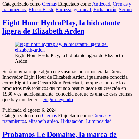
Categorizado como
Cremas
Etiquetado como
Antiedad
,
Cremas y
Radiance
tratamientos
,
Efecto Flash
,
Firmeza
,
germinal
,
Hidratación
,
Serum
Exaltado
Hyaluronic
Lifting
Eight Hour HydraPlay, la hidratante
Serum
ligera de Elizabeth Arden
Eight Hour HydraPlay, la hidratante ligera de Elizabeth
Arden
Sería muy raro que alguna de vosotras no conociera la Crema
Innovador Eight Hour de Elizabeth Arden, igualmente conocida
como Eight Hour Cream Skin Protectant, porque es uno de los
productos más icónicos del mundo beauty desde su creación en
1930 y es, adicionalmente, conocida porque es una de esas cremas
Eight
que hay que tener…
Seguir leyendo
Hour
Publicada el
agosto 6, 2024
HydraPlay,
Categorizado como
Cremas
Etiquetado como
Cremas y
la
tratamientos
,
elizabeth arden
,
Hidratación
,
Luminosidad
hidratante
ligera
de
Probamos Le Domaine, la marca de
Elizabeth