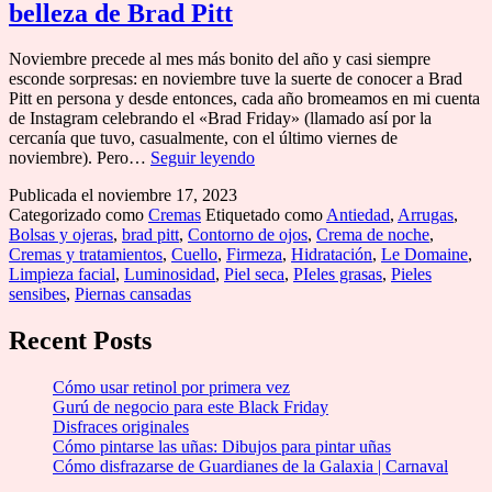
belleza de Brad Pitt
Arden
Noviembre precede al mes más bonito del año y casi siempre
esconde sorpresas: en noviembre tuve la suerte de conocer a Brad
Pitt en persona y desde entonces, cada año bromeamos en mi cuenta
de Instagram celebrando el «Brad Friday» (llamado así por la
cercanía que tuvo, casualmente, con el último viernes de
Probamos
noviembre). Pero…
Seguir leyendo
Le
Publicada el
noviembre 17, 2023
Domaine,
Categorizado como
Cremas
Etiquetado como
Antiedad
,
Arrugas
,
la
Bolsas y ojeras
,
brad pitt
,
Contorno de ojos
,
Crema de noche
,
marca
Cremas y tratamientos
,
Cuello
,
Firmeza
,
Hidratación
,
Le Domaine
,
de
Limpieza facial
,
Luminosidad
,
Piel seca
,
PIeles grasas
,
Pieles
belleza
sensibes
,
Piernas cansadas
de
Brad
Pitt
Recent Posts
Cómo usar retinol por primera vez
Gurú de negocio para este Black Friday
Disfraces originales
Cómo pintarse las uñas: Dibujos para pintar uñas
Cómo disfrazarse de Guardianes de la Galaxia | Carnaval