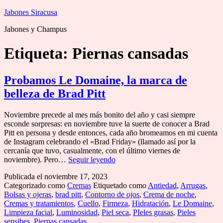
Saltar
Jabones Siracusa
al
Jabones y Champus
contenido
Etiqueta:
Piernas cansadas
Probamos Le Domaine, la marca de
belleza de Brad Pitt
Noviembre precede al mes más bonito del año y casi siempre
esconde sorpresas: en noviembre tuve la suerte de conocer a Brad
Pitt en persona y desde entonces, cada año bromeamos en mi cuenta
de Instagram celebrando el «Brad Friday» (llamado así por la
cercanía que tuvo, casualmente, con el último viernes de
Probamos
noviembre). Pero…
Seguir leyendo
Le
Publicada el
noviembre 17, 2023
Domaine,
Categorizado como
Cremas
Etiquetado como
Antiedad
,
Arrugas
,
la
Bolsas y ojeras
,
brad pitt
,
Contorno de ojos
,
Crema de noche
,
marca
Cremas y tratamientos
,
Cuello
,
Firmeza
,
Hidratación
,
Le Domaine
,
de
Limpieza facial
,
Luminosidad
,
Piel seca
,
PIeles grasas
,
Pieles
belleza
sensibes
,
Piernas cansadas
de