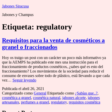
Saltar
Jabones Siracusa
al
Jabones y Champus
contenido
Etiqueta:
regulatory
Requisitos para la venta de cosméticos a
granel o fraccionados
Hoy os traigo un post con un carácter un poco más informativo ya
que la AEMPS ha publicado este mes una instrucción para el
fraccionamiento de productos cosméticos, ¿sabes qué es esto del
fraccionamiento? Los movimientos de la sociedad para reducir el
consumo de envases sobre todo de plástico, está llevando a que cada
Requisitos
vez…
Seguir leyendo
para
Publicada el
abril 26, 2021
la
Categorizado como
General
Etiquetado como
¿Sabías que..?
,
venta
cosmética a granel
,
cosmética natural
,
jabones alcorte
,
jabones
de
artesanales
,
perfumes a granel
,
regulatory
,
requisitos cosmética
cosméticos
a
granel