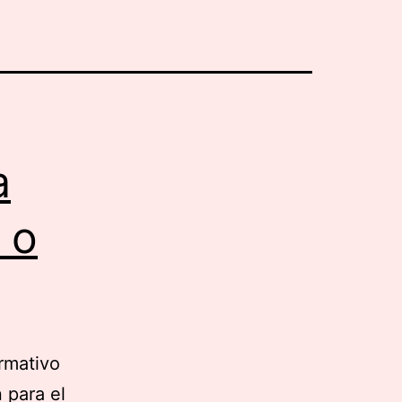
a
 o
rmativo
 para el