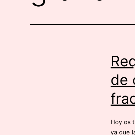
Req
de 
fra
Hoy os t
ya que l