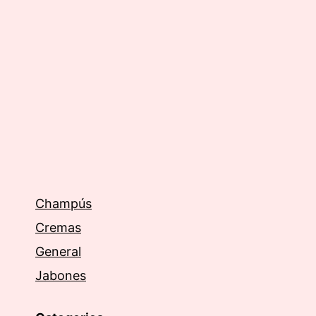
Champús
Cremas
General
Jabones