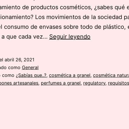
amiento de productos cosméticos, ¿sabes qué 
cionamiento? Los movimientos de la sociedad p
el consumo de envases sobre todo de plástico, 
Requisitos
o a que cada vez…
Seguir leyendo
para
la
el
abril 26, 2021
venta
zado como
General
de
do como
¿Sabías que..?
,
cosmética a granel
,
cosmética natur
bones artesanales
,
perfumes a granel
,
regulatory
,
requisito
cosméticos
a
granel
o
fraccionados