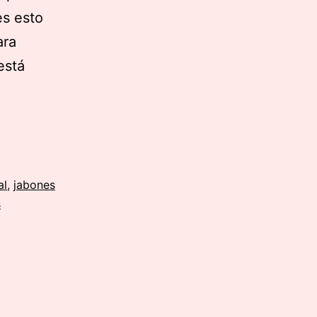
es esto
ara
está
al
,
jabones
s