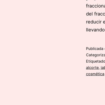
fraccion
del frac
reducir 
llevand
Publicada 
Categori
Etiqueta
alcorte
,
ja
cosmética