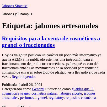
Saltar
Jabones Siracusa
al
Jabones y Champus
contenido
Etiqueta:
jabones artesanales
Requisitos para la venta de cosméticos a
granel o fraccionados
Hoy os traigo un post con un carácter un poco más informativo ya
que la AEMPS ha publicado este mes una instrucción para el
fraccionamiento de productos cosméticos, ¿sabes qué es esto del
fraccionamiento? Los movimientos de la sociedad para reducir el
consumo de envases sobre todo de plástico, está llevando a que cada
Requisitos
vez…
Seguir leyendo
para
Publicada el
abril 26, 2021
la
Categorizado como
General
Etiquetado como
¿Sabías que..?
,
venta
cosmética a granel
,
cosmética natural
,
jabones alcorte
,
jabones
de
artesanales
,
perfumes a granel
,
regulatory
,
requisitos cosmética
cosméticos
a
granel