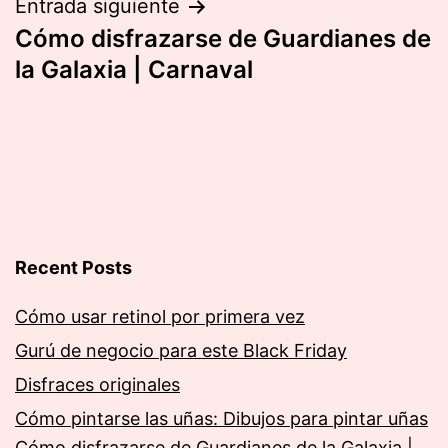
entradas
Entrada siguiente
Cómo disfrazarse de Guardianes de
la Galaxia | Carnaval
Recent Posts
Cómo usar retinol por primera vez
Gurú de negocio para este Black Friday
Disfraces originales
Cómo pintarse las uñas: Dibujos para pintar uñas
Cómo disfrazarse de Guardianes de la Galaxia |