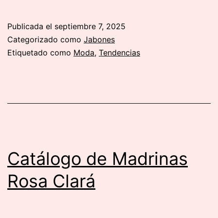
T
Br
Publicada el
septiembre 7, 2025
Lo
Categorizado como
Jabones
me
Etiquetado como
Moda
,
Tendencias
ve
d
Fi
Catálogo de Madrinas
Rosa Clará