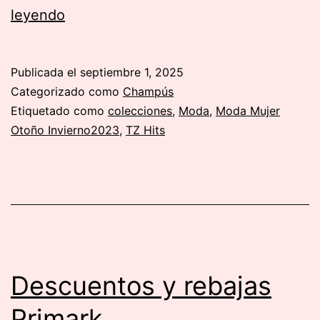
Vestidos
leyendo
de
protectora
Publicada el
septiembre 1, 2025
Rosa
Categorizado como
Champús
Clará
Etiquetado como
colecciones
,
Moda
,
Moda Mujer
Otoño Invierno2023
,
TZ Hits
Descuentos y rebajas
Primark