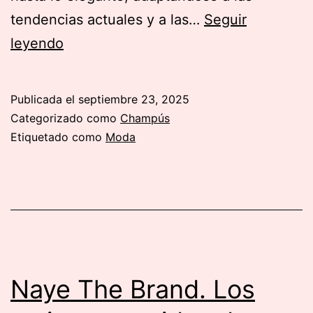
tendencias actuales y a las…
Seguir
Outfit
leyendo
con
tenis
Publicada el
septiembre 23, 2025
de
Categorizado como
Champús
plataforma:
Etiquetado como
Moda
Itinerario
destreza
para
combinar
y
destacar
Naye The Brand. Los