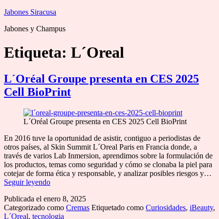
Saltar
Jabones Siracusa
al
Jabones y Champus
contenido
Etiqueta:
L´Oreal
L´Oréal Groupe presenta en CES 2025
Cell BioPrint
L´Oréal Groupe presenta en CES 2025 Cell BioPrint
En 2016 tuve la oportunidad de asistir, contiguo a periodistas de
otros países, al Skin Summit L´Oreal Paris en Francia donde, a
través de varios Lab Inmersion, aprendimos sobre la formulación de
los productos, temas como seguridad y cómo se clonaba la piel para
cotejar de forma ética y responsable, y analizar posibles riesgos y…
L
Seguir leyendo
´Oréal
Publicada el
enero 8, 2025
Groupe
Categorizado como
Cremas
Etiquetado como
Curiosidades
,
iBeauty
,
presenta
L´Oreal
,
tecnologia
en