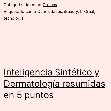
presenta
Categorizado como
Cremas
en
Etiquetado como
Curiosidades
,
iBeauty
,
L´Oreal
,
tecnologia
CES
2025
Cell
BioPrint
Inteligencia Sintético y
Dermatología resumidas
en 5 puntos