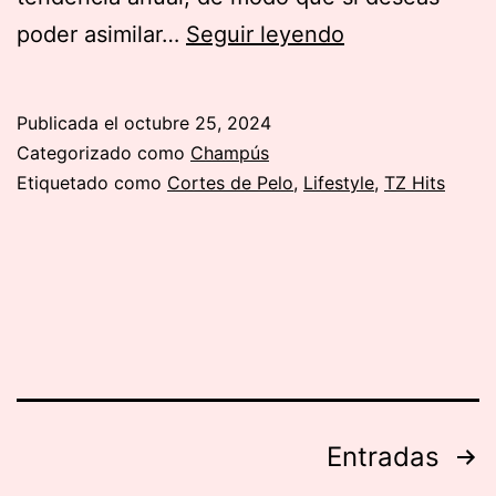
Cómo
poder asimilar…
Seguir leyendo
se
llevan
Publicada el
octubre 25, 2024
los
Categorizado como
Champús
tejanos
Etiquetado como
Cortes de Pelo
,
Lifestyle
,
TZ Hits
Paginación
Entradas