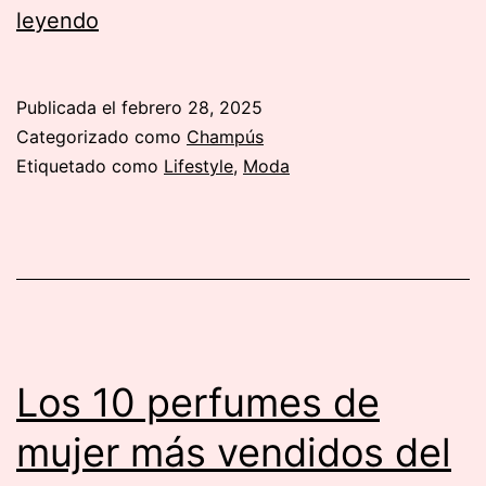
¿Dónde
leyendo
comprar
relojes
Publicada el
febrero 28, 2025
de
Categorizado como
Champús
calidad
Etiquetado como
Lifestyle
,
Moda
al
mejor
precio?
Las
marcas
más
Los 10 perfumes de
populares
mujer más vendidos del
del