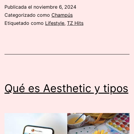
perfumes
Publicada el
noviembre 6, 2024
de
Categorizado como
Champús
mujer
Etiquetado como
Lifestyle
,
TZ Hits
más
vendidos
del
mundo
Qué es Aesthetic y tipos