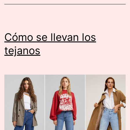
y
Niñas
que
ya
Cómo se llevan los
son
tejanos
Tendencia