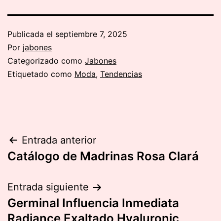
Publicada el
septiembre 7, 2025
Por
jabones
Categorizado como
Jabones
Etiquetado como
Moda
,
Tendencias
Navegación
Entrada anterior
Catálogo de Madrinas Rosa Clará
de
entradas
Entrada siguiente
Germinal Influencia Inmediata
Radiance Exaltado Hyaluronic