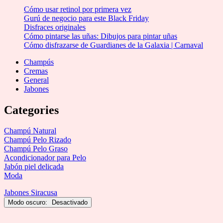
Cómo usar retinol por primera vez
Gurú de negocio para este Black Friday
Disfraces originales
Cómo pintarse las uñas: Dibujos para pintar uñas
Cómo disfrazarse de Guardianes de la Galaxia | Carnaval
Champús
Cremas
General
Jabones
Categories
Champú Natural
Champú Pelo Rizado
Champú Pelo Graso
Acondicionador para Pelo
Jabón piel delicada
Moda
Jabones Siracusa
Modo oscuro: