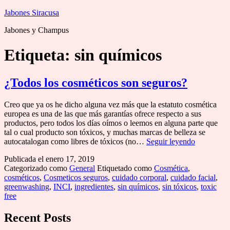
Saltar
Jabones Siracusa
al
Jabones y Champus
contenido
Etiqueta:
sin químicos
¿Todos los cosméticos son seguros?
Creo que ya os he dicho alguna vez más que la estatuto cosmética
europea es una de las que más garantías ofrece respecto a sus
productos, pero todos los días oímos o leemos en alguna parte que
tal o cual producto son tóxicos, y muchas marcas de belleza se
¿Todos
autocatalogan como libres de tóxicos (no…
Seguir leyendo
los
Publicada el
enero 17, 2019
cosméticos
Categorizado como
General
Etiquetado como
Cosmética
,
son
cosméticos
,
Cosmeticos seguros
,
cuidado corporal
,
cuidado facial
,
seguros?
greenwashing
,
INCI
,
ingredientes
,
sin químicos
,
sin tóxicos
,
toxic
free
Recent Posts