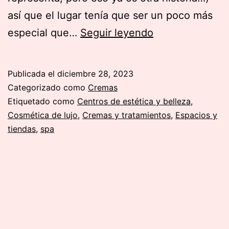
así que el lugar tenía que ser un poco más
The
especial que…
Seguir leyendo
Organic
Spa:
Publicada el
diciembre 28, 2023
lujo
Categorizado como
Cremas
oriental
Etiquetado como
Centros de estética y belleza
,
Cosmética de lujo
,
Cremas y tratamientos
,
Espacios y
sin
tiendas
,
spa
salir
de
Madrid