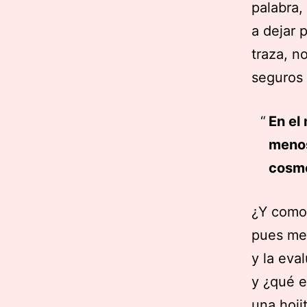
palabra,
a dejar 
traza, n
seguros 
En el
menos
cosmé
¿Y como 
pues med
y la eva
y ¿qué e
una hoji