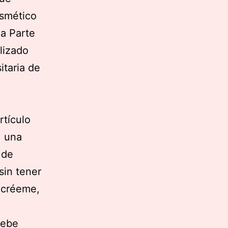
osmético
la Parte
lizado
itaria de
rtículo
, una
 de
sin tener
 créeme,
debe