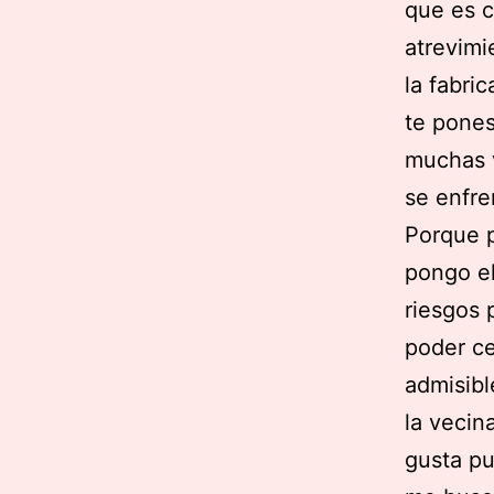
que es c
atrevimi
la fabri
te pones
muchas v
se enfre
Porque p
pongo e
riesgos 
poder ce
admisibl
la vecin
gusta pu