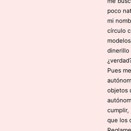
me busco
poco nat
mi nombr
círculo 
modelos
dinerill
¿verdad
Pues me 
autónomo
objetos 
autónom
cumplir,
que los 
Reglame