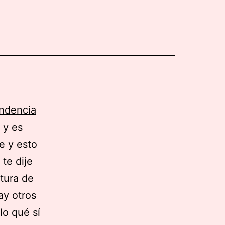
endencia
 y es
e y esto
te dije
tura de
ay otros
lo qué sí