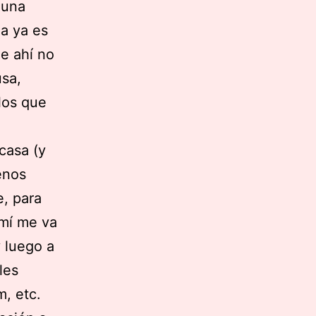
 una
a ya es
ue ahí no
usa,
los que
casa (y
enos
e, para
 mí me va
 luego a
les
, etc.