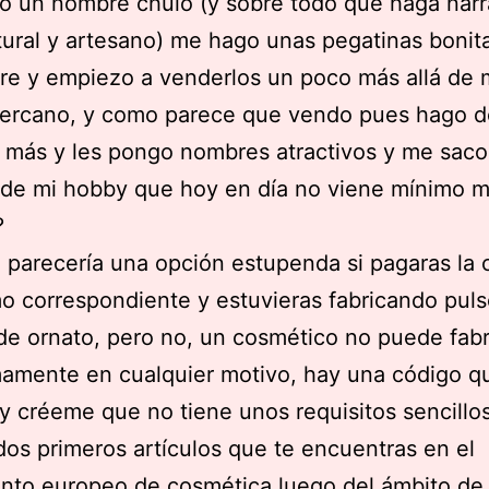
 un nombre chulo (y sobre todo que haga narr
ural y artesano) me hago unas pegatinas bonit
e y empiezo a venderlos un poco más allá de 
cercano, y como parece que vendo pues hago d
 más y les pongo nombres atractivos y me saco
o de mi hobby que hoy en día no viene mínimo m
?
parecería una opción estupenda si pagaras la 
 correspondiente y estuvieras fabricando pulse
de ornato, pero no, un cosmético no puede fabr
amente en cualquier motivo, hay una código q
 y créeme que no tiene unos requisitos sencillo
dos primeros artículos que te encuentras en el
nto europeo de cosmética
luego del ámbito de