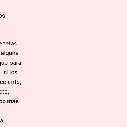
os
recetas
 alguna
que para
 si los
celente,
cto,
ico más
la