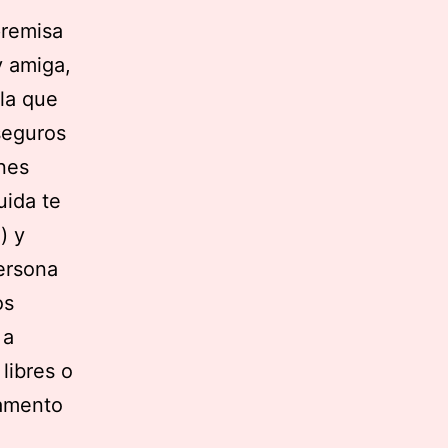
premisa
y amiga,
ala que
seguros
ones
uida te
) y
persona
os
 a
libres o
lamento