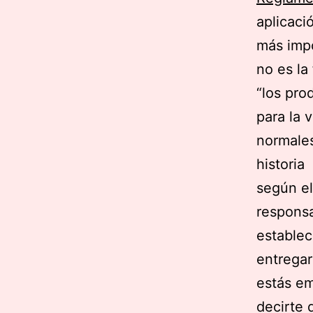
aplicaci
más impo
no es la
“los pro
para la 
normales
historia
según el
responsa
establec
entregar
estás e
decirte 