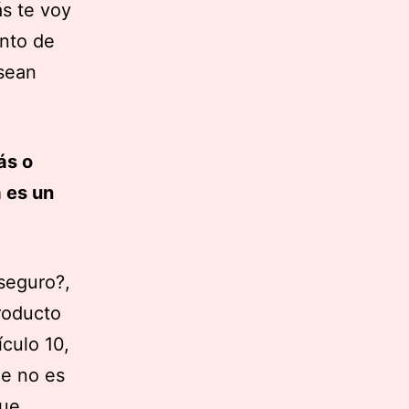
s te voy
unto de
 sean
ás o
 es un
seguro?,
roducto
ículo 10,
ue no es
que