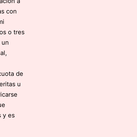
ación a
as con
mi
os o tres
 un
al,
cuota de
ritas u
icarse
ue
s y es