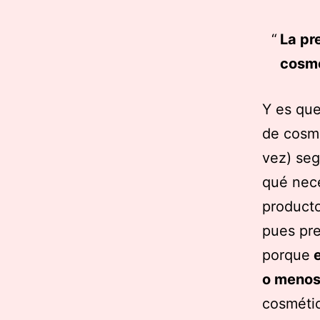
La pr
cosmé
Y es que
de cosmé
vez) seg
qué nece
producto
pues pre
porque
e
o menos
cosmétic