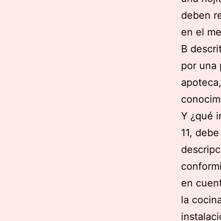
deben re
en el me
B descri
por una 
apoteca,
conocimi
Y ¿qué i
11, debe
descripc
conformi
en cuent
la cocin
instalac