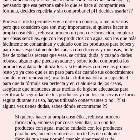
pensando que esa persona sabe lo que se hace al compartir esa
fórmula, decides repetirla y sin comprobar el pH decides usarla???
Por eso si me lo permites voy a darte un consejo, o mejor varios
pero que considero que son muy importantes, si quieres hacer tu
propia cosmética, rebusca primero un poco de formación, empieza
por cosas sencillas, ojo con los productos con agua, son los que más
fácilmente se contaminan y cuidado con los productos para bebes y
para zonas especialmente delicadas como luceros y mucosas, no te
fíes de todas las recetas que veas, se crítica, duda, y cuando dudes
rebusca alguno que pueda ayudarte y sobre todo, comprueba los
productos antaño de utilizarlos, y si te atreves con recetas propias
(esto yo ya creo que es un paso para dar cuando tus conocimientos
son del nivel renovador), usa toda la información a tu capacidad
para que la fórmula sea perfecta y en cualquiera de los casos,
asegúrate que mantienes unas medias de higiene adecuadas para
certificar la seguridad de tus productos y que los conservas de forma
segura durante su uso, hayas utilizado conservantes o no. Y si
alguna vez tienes dudas, sabes dónde encontrarme 😉
Si quieres hacer tu propia cosmética, rebusca primero
formación, empieza por cosas sencillas, ojo con los
productos con agua, mucho cuidado con los productos
para bebes, luceros y mucosas, no te fíes de cualquier
fórmula que veas por ahí, mantén unas medidas de