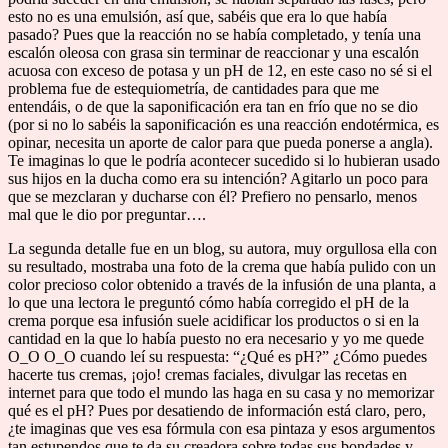
esto no es una emulsión, así que, sabéis que era lo que había
pasado? Pues que la reacción no se había completado, y tenía una
escalón oleosa con grasa sin terminar de reaccionar y una escalón
acuosa con exceso de potasa y un pH de 12, en este caso no sé si el
problema fue de estequiometría, de cantidades para que me
entendáis, o de que la saponificación era tan en frío que no se dio
(por si no lo sabéis la saponificación es una reacción endotérmica, es
opinar, necesita un aporte de calor para que pueda ponerse a angla).
Te imaginas lo que le podría acontecer sucedido si lo hubieran usado
sus hijos en la ducha como era su intención? Agitarlo un poco para
que se mezclaran y ducharse con él? Prefiero no pensarlo, menos
mal que le dio por preguntar….
La segunda detalle fue en un blog, su autora, muy orgullosa ella con
su resultado, mostraba una foto de la crema que había pulido con un
color precioso color obtenido a través de la infusión de una planta, a
lo que una lectora le preguntó cómo había corregido el pH de la
crema porque esa infusión suele acidificar los productos o si en la
cantidad en la que lo había puesto no era necesario y yo me quede
O_O O_O cuando leí su respuesta: “¿Qué es pH?” ¿Cómo puedes
hacerte tus cremas, ¡ojo! cremas faciales, divulgar las recetas en
internet para que todo el mundo las haga en su casa y no memorizar
qué es el pH? Pues por desatiendo de información está claro, pero,
¿te imaginas que ves esa fórmula con esa pintaza y esos argumentos
tan estupendos que te da su creadora sobre todas sus bondades y,