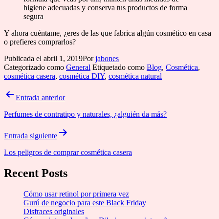
higiene adecuadas y conserva tus productos de forma
segura
Y ahora cuéntame, ¿eres de las que fabrica algún cosmético en casa
o prefieres comprarlos?
Publicada el
abril 1, 2019
Por
jabones
Categorizado como
General
Etiquetado como
Blog
,
Cosmética
,
cosmética casera
,
cosmética DIY
,
cosmética natural
Navegación
Entrada anterior
de
Perfumes de contratipo y naturales, ¿alguién da más?
entradas
Entrada siguiente
Los peligros de comprar cosmética casera
Recent Posts
Cómo usar retinol por primera vez
Gurú de negocio para este Black Friday
Disfraces originales