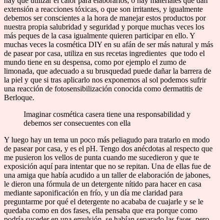
hay que utilizar el calor para elaborarlos, o hay materiales que dan
extensión a reacciones tóxicas, o que son irritantes, y igualmente
debemos ser conscientes a la hora de manejar estos productos por
nuestra propia salubridad y seguridad y porque muchas veces los
más peques de la casa igualmente quieren participar en ello. Y
muchas veces la cosmética DIY en su afán de ser más natural y más
de pasear por casa, utiliza en sus recetas ingredientes que todo el
mundo tiene en su despensa, como por ejemplo el zumo de
limonada, que adecuado a su brusquedad puede dañar la barrera de
la piel y que si tras aplicarlo nos exponemos al sol podemos sufrir
una reacción de fotosensibilización conocida como dermatitis de
Berloque.
Imaginar cosmética casera tiene una responsabilidad y
debemos ser consecuentes con ella
Y luego hay un tema un poco más peliagudo para tratarlo en modo
de pasear por casa, y es el pH. Tengo dos anécdotas al respecto que
me pusieron los vellos de punta cuando me sucedieron y que te
exposición aquí para intentar que no se repitan. Una de ellas fue de
una amiga que había acudido a un taller de elaboración de jabones,
le dieron una fórmula de un detergente nítido para hacer en casa
mediante saponificación en frío, y un día me claridad para
preguntarme por qué el detergente no acababa de cuajarle y se le
quedaba como en dos fases, ella pensaba que era porque como
podría suceder en una emulsión, se habían separado las fases, pero