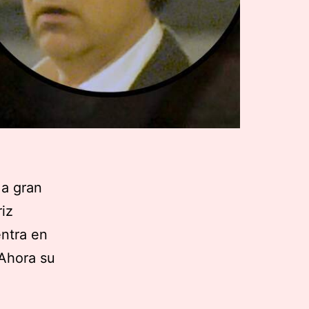
 a gran
iz
entra en
 Ahora su