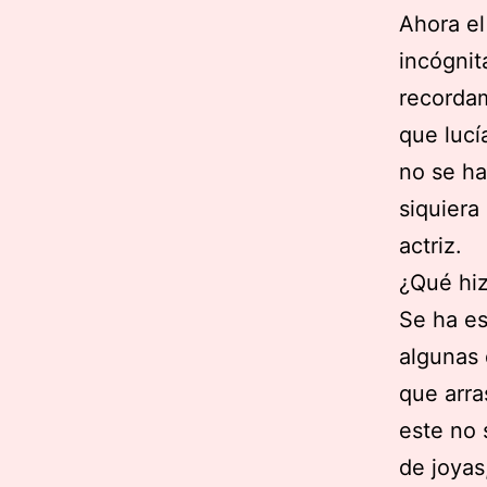
Ahora el
incógnit
recordam
que lucí
no se ha
siquiera
actriz.
¿Qué hiz
Se ha e
algunas 
que arra
este no 
de joyas