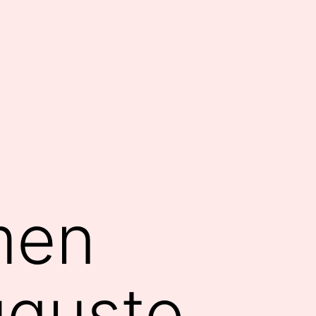
men
ugusto