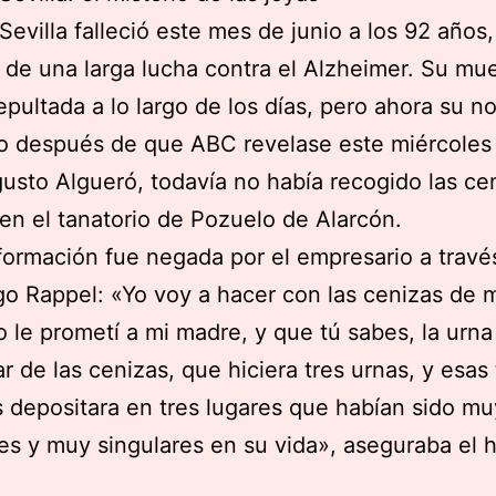
evilla falleció este mes de junio a los 92 años,
de una larga lucha contra el Alzheimer. Su mu
pultada a lo largo de los días, pero ahora su 
o después de que ABC revelase este miércoles
gusto Algueró, todavía no había recogido las ce
z en el tanatorio de Pozuelo de Alarcón.
formación fue negada por el empresario a travé
go Rappel: «Yo voy a hacer con las cenizas de 
o le prometí a mi madre, y que tú sabes, la urna
ar de las cenizas, que hiciera tres urnas, y esas 
s depositara en tres lugares que habían sido mu
es y muy singulares en su vida», aseguraba el hi