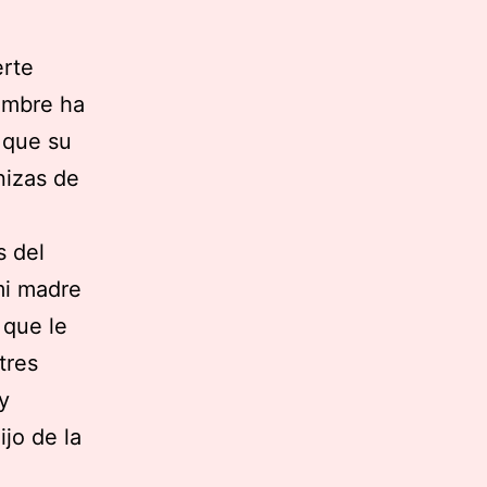
erte
nombre ha
 que su
nizas de
s del
mi madre
 que le
tres
y
jo de la