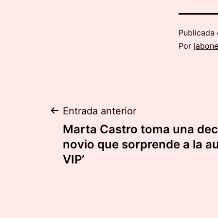
Publicada 
Por
jabon
Navegación
Entrada anterior
Marta Castro toma una dec
de
novio que sorprende a la a
VIP’
entradas