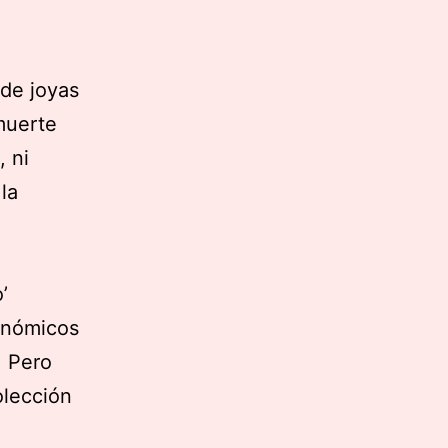
 de joyas
muerte
, ni
la
’
conómicos
. Pero
olección