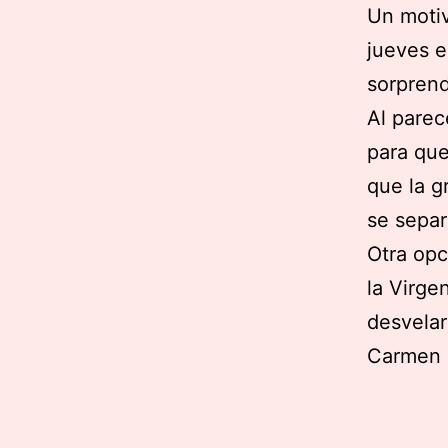
Un moti
jueves e
sorprend
Al parec
para que
que la g
se separ
Otra opc
la Virge
desvelar
Carmen S