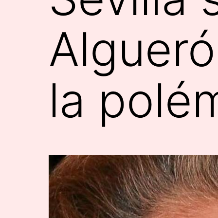
Algueró
la polé