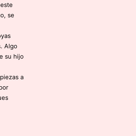
 este
o, se
oyas
s. Algo
e su hijo
piezas a
por
ues