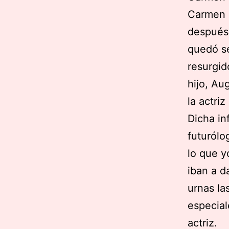
Carmen S
después 
quedó se
resurgid
hijo, Au
la actri
Dicha in
futurólo
lo que y
iban a d
urnas la
especial
actriz.