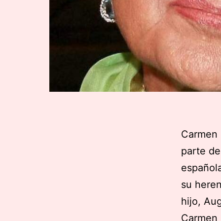
Carmen S
parte de
española
su heren
hijo, Au
Carmen S