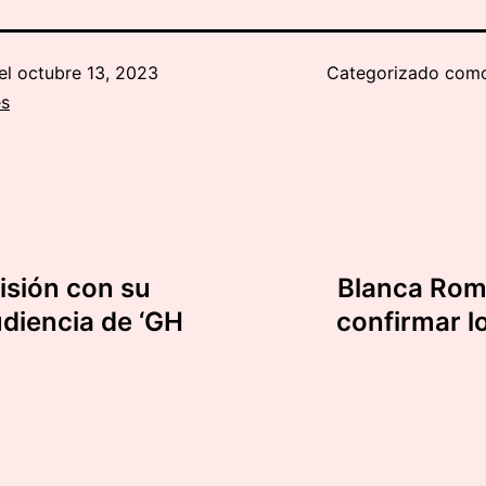
el
octubre 13, 2023
Categorizado co
es
isión con su
Blanca Rome
udiencia de ‘GH
confirmar l