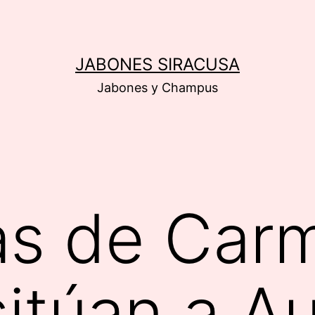
JABONES SIRACUSA
Jabones y Champus
as de Car
 sitúan a A