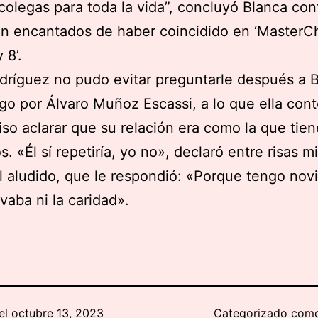
colegas para toda la vida”, concluyó Blanca co
n encantados de haber coincidido en ‘MasterC
 8’.
ríguez no pudo evitar preguntarle después a B
lgo por Álvaro Muñoz Escassi, a lo que ella con
iso aclarar que su relación era como la que tien
. «Él sí repetiría, yo no», declaró entre risas m
l aludido, que le respondió: «Porque tengo novia
lvaba ni la caridad».
el
octubre 13, 2023
Categorizado co