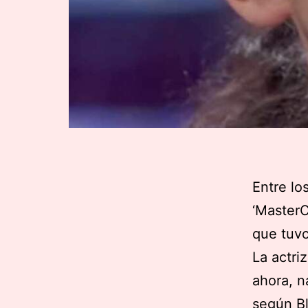
Entre lo
‘MasterC
que tuv
La actri
ahora, n
según Bl