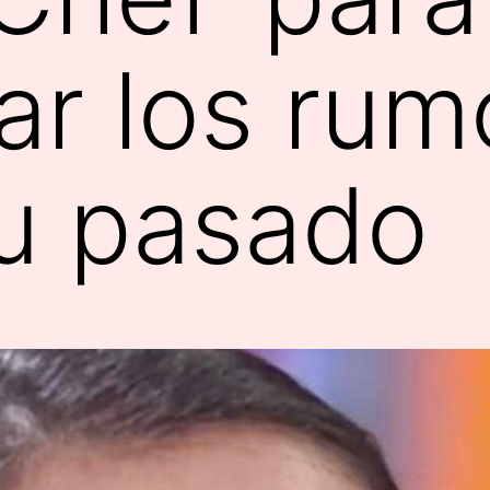
ar los rum
u pasado