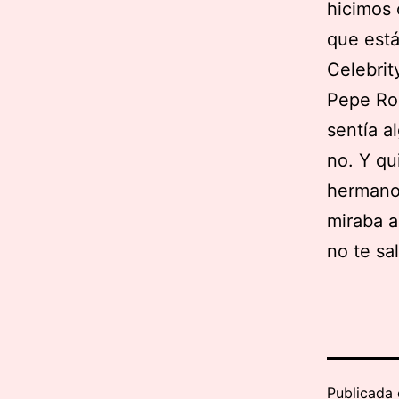
hicimos 
que está
Celebrity
Pepe Rod
sentía a
no. Y qu
hermanos
miraba a
no te sa
Publicada 