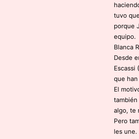
haciendo
tuvo que
porque J
equipo.
Blanca 
Desde e
Escassi 
que han 
El motiv
también 
algo, te
Pero tam
les une.