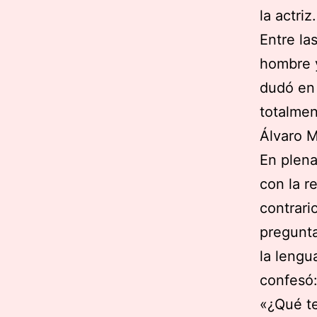
la actriz.
Entre la
hombre y
dudó en 
totalmen
Álvaro 
En plena
con la r
contrari
pregunta
la lengu
confesó:
«¿Qué te