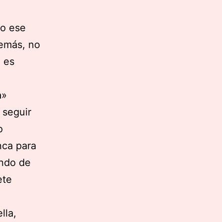
lo ese
demás, no
 es
a»
 seguir
o
nca para
ando de
ete
lla,