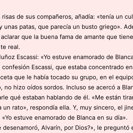
s risas de sus compañeros, añadía: «tenía un cu
 unas patas, que parecía un busto griego». A
aclarar que la buena fama de amante que tiene
te real.
Muñoz Escassi: «Yo estuve enamorado de Blanc
 confesión Escassi, que estaba concentrado en
eceta que le había tocado su grupo, en el equip
o, no hizo oídos sordos. Incluso se acercó a Bla
rle qué estaban hablando de él. «Me están tir
a un rato», respondía ella. Y, muy sincero, el jin
 «Yo estuve enamorado de Blanca en su día».
 desenamoró, Alvarín, por Dios?», le preguntó e