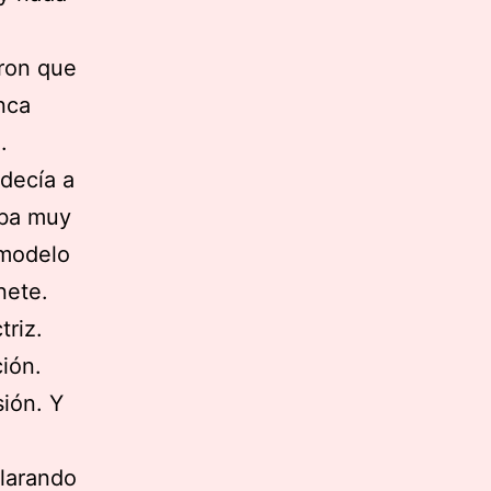
aron que
nca
.
 decía a
aba muy
 modelo
nete.
riz.
ión.
ión. Y
clarando