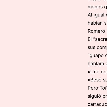
menos q
Al igual
habían s
Romero 
El “secr
sus comp
“guapo c
hablara 
«Una noc
«Besé su
Pero Toñ
siguió p
carracuc