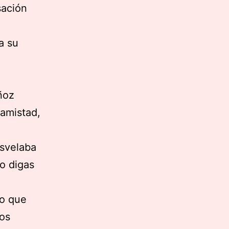
sación
a su
ñoz
 amistad,
esvelaba
o digas
ño que
Nos