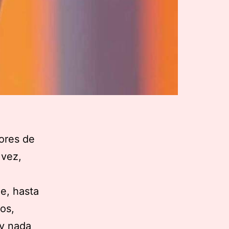
iores de
 vez,
e, hasta
ños,
 y nada