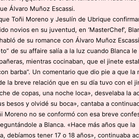
ue Álvaro Muñoz Escassi.
 que Toñi Moreno y Jesulín de Ubrique confirm
ido novios en su juventud, en ‘MasterChef’, Bla
habló de su romance con Álvaro Muñoz Escassi
eto” de su affaire salía a la luz cuando Blanca le
añeras, mientras cocinaban, que el jinete est
on barba”. Un comentario que dio pie a que la
de la breve relación que en su día tuvo con el ji
he de copas, una noche loca», desvelaba la act
s besos y olvidé su boca», cantaba a continuac
i Moreno no se conformó con esa breve confes
reguntándole a Blanca. «Hace más años que la
a, debíamos tener 17 o 18 años», continuaba a