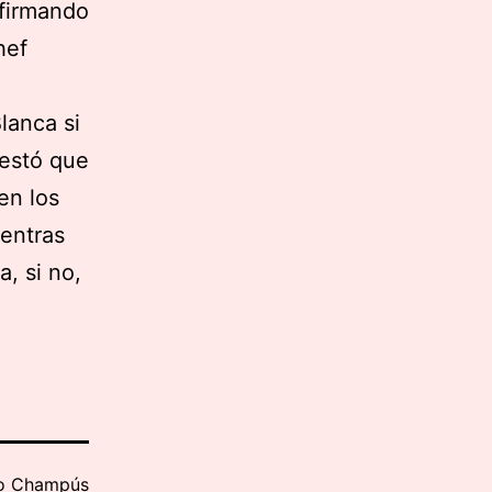
nfirmando
hef
lanca si
testó que
en los
ientras
, si no,
mo
Champús