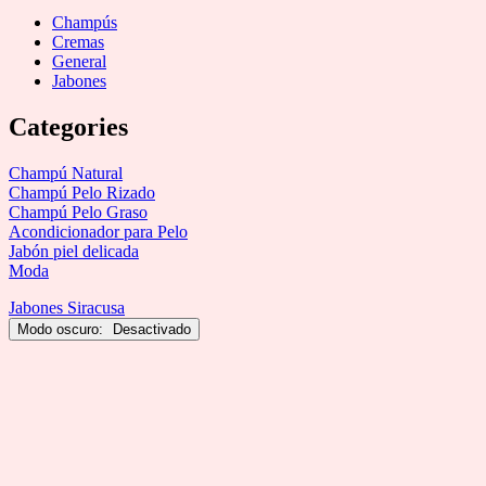
Champús
Cremas
General
Jabones
Categories
Champú Natural
Champú Pelo Rizado
Champú Pelo Graso
Acondicionador para Pelo
Jabón piel delicada
Moda
Jabones Siracusa
Modo oscuro: