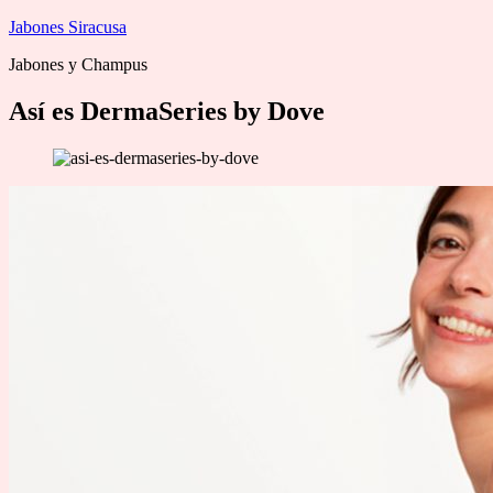
Saltar
Jabones Siracusa
al
Jabones y Champus
contenido
Así es DermaSeries by Dove