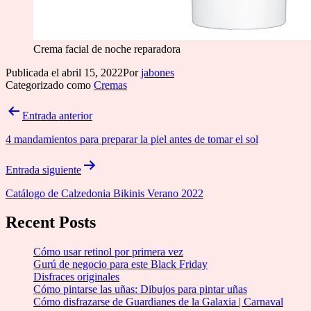
Crema facial de noche reparadora
Publicada el
abril 15, 2022
Por
jabones
Categorizado como
Cremas
Navegación
Entrada anterior
de
4 mandamientos para preparar la piel antes de tomar el sol
entradas
Entrada siguiente
Catálogo de Calzedonia Bikinis Verano 2022
Recent Posts
Cómo usar retinol por primera vez
Gurú de negocio para este Black Friday
Disfraces originales
Cómo pintarse las uñas: Dibujos para pintar uñas
Cómo disfrazarse de Guardianes de la Galaxia | Carnaval