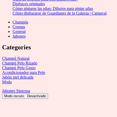
Disfraces originales
Cómo pintarse las uñas: Dibujos para pintar uñas
Cómo disfrazarse de Guardianes de la Galaxia | Carnaval
Champús
Cremas
General
Jabones
Categories
Champú Natural
Champú Pelo Rizado
Champú Pelo Graso
Acondicionador para Pelo
Jabón piel delicada
Moda
Jabones Siracusa
Modo oscuro: