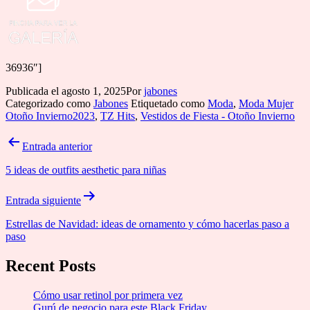
36936″]
Publicada el
agosto 1, 2025
Por
jabones
Categorizado como
Jabones
Etiquetado como
Moda
,
Moda Mujer
Otoño Invierno2023
,
TZ Hits
,
Vestidos de Fiesta - Otoño Invierno
Navegación
Entrada anterior
de
5 ideas de outfits aesthetic para niñas
entradas
Entrada siguiente
Estrellas de Navidad: ideas de ornamento y cómo hacerlas paso a
paso
Recent Posts
Cómo usar retinol por primera vez
Gurú de negocio para este Black Friday