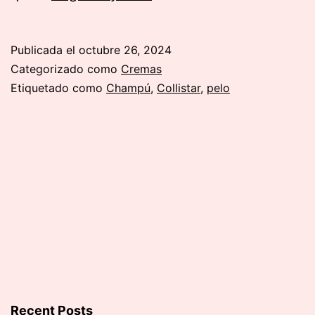
productos
de
Publicada el
octubre 26, 2024
Collistar
Categorizado como
Cremas
para
Etiquetado como
Champú
,
Collistar
,
pelo
tener
pelazo
en
otoño
Recent Posts