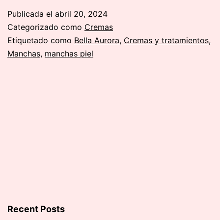
las
Publicada el
abril 20, 2024
manchas
Categorizado como
Cremas
de
Etiquetado como
Bella Aurora
,
Cremas y tratamientos
,
Manchas
,
manchas piel
la
piel…
ahora
sí
que
sí
Recent Posts