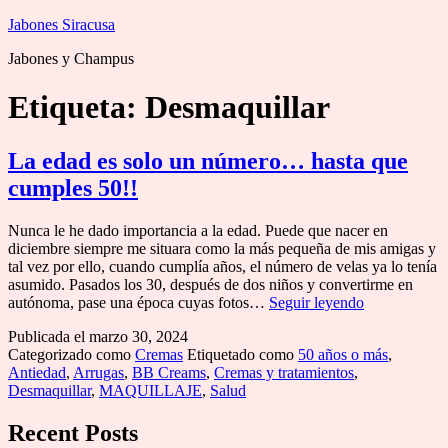
Saltar
Jabones Siracusa
al
Jabones y Champus
contenido
Etiqueta:
Desmaquillar
La edad es solo un número… hasta que
cumples 50!!
Nunca le he dado importancia a la edad. Puede que nacer en
diciembre siempre me situara como la más pequeña de mis amigas y
tal vez por ello, cuando cumplía años, el número de velas ya lo tenía
asumido. Pasados los 30, después de dos niños y convertirme en
La
autónoma, pase una época cuyas fotos…
Seguir leyendo
edad
Publicada el
marzo 30, 2024
es
Categorizado como
Cremas
Etiquetado como
50 años o más
,
solo
Antiedad
,
Arrugas
,
BB Creams
,
Cremas y tratamientos
,
un
Desmaquillar
,
MAQUILLAJE
,
Salud
número…
hasta
que
Recent Posts
cumples