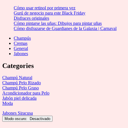
50!!
Cómo usar retinol por primera vez
Gurú de negocio para este Black Friday
Disfraces originales
Cómo pintarse las uñas: Dibujos para pintar uñas
Cómo disfrazarse de Guardianes de la Galaxia | Carnaval
Champús
Cremas
General
Jabones
Categories
Champú Natural
Champú Pelo Rizado
Champú Pelo Graso
Acondicionador para Pelo
Jabón piel delicada
Moda
Jabones Siracusa
Modo oscuro: