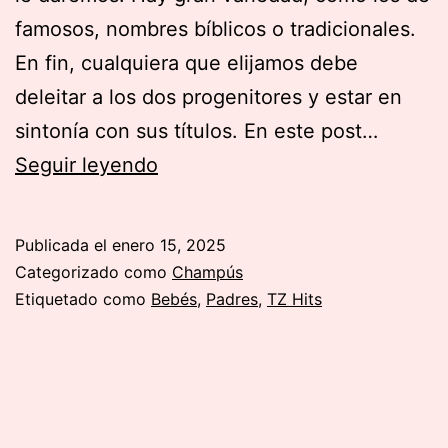
famosos, nombres bíblicos o tradicionales.
En fin, cualquiera que elijamos debe
deleitar a los dos progenitores y estar en
sintonía con sus títulos. En este post…
Nombres
Seguir leyendo
para
bebes
Publicada el
enero 15, 2025
varones/niños
Categorizado como
Champús
Etiquetado como
Bebés
,
Padres
,
TZ Hits