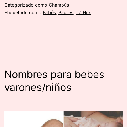
El
Categorizado como
Champús
catálogo
Etiquetado como
Bebés
,
Padres
,
TZ Hits
de
zara
Bebé
Nombres para bebes
varones/niños