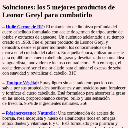
Soluciones: los 5 mejores productos de
Leonor Greyl para combatirlo
–
Huile Germe de Blé
:
El tratamiento de limpieza profunda del
cuero cabelludo formulado con aceite de germen de trigo, aceite de
jojoba y extractos de aguacate. Un auténtico adelantado a su tiempo
creado en 1968. Fue el primer producto de Leonor Greyl y
demostró, desde el primer momento, los conocimientos de la
marca en el cuidado del cabello. En aquella época, utilizar un aceite
para equilibrar el cuero cabelludo graso y desvitalizado era una idea
vanguardista, innovadora e incluso contradictoria. Sin embargo, el
aceite demostró ser el mejor aliado para eliminar el exceso de sebo
con suavidad y revitalizar el cabello. 31€
–
Tonique Végétal
:
Spray ligero sin aclarado enriquecido con
salvia por sus propiedades purificantes y aminoácidos para fortalecer
y fortificar el cuero cabelludo. Está formulado para absorber la grasa
en las raíces, proporcionando cuerpo, brillo y una sensación
de frescura. 95% de ingredientes naturales. 26€
–
Régénerescence Naturelle
:
Una combinación de aceites de
borraja, rosa mosqueta y hueso de albaricoque ricos en omegas,
antioxidantes y vitaminas E y C. Está formulado para purificar y