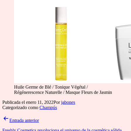
Huile Germe de Blé / Tonique Végétal /
Régénerescence Naturelle / Masque Fleurs de Jasmin
Publicada el
enero 11, 2022
Por
jabones
Categorizado como
Champús
Navegación
Entrada anterior
de
Freshly Cosmetics revoluciona el universo de la cosmética sólida