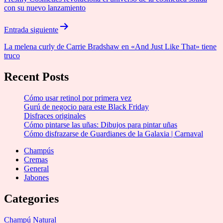
entradas
con su nuevo lanzamiento
Entrada siguiente
La melena curly de Carrie Bradshaw en «And Just Like That» tiene
truco
Recent Posts
Cómo usar retinol por primera vez
Gurú de negocio para este Black Friday
Disfraces originales
Cómo pintarse las uñas: Dibujos para pintar uñas
Cómo disfrazarse de Guardianes de la Galaxia | Carnaval
Champús
Cremas
General
Jabones
Categories
Champú Natural