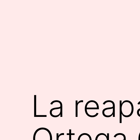
Saltar
al
contenido
La reap
Ortega 