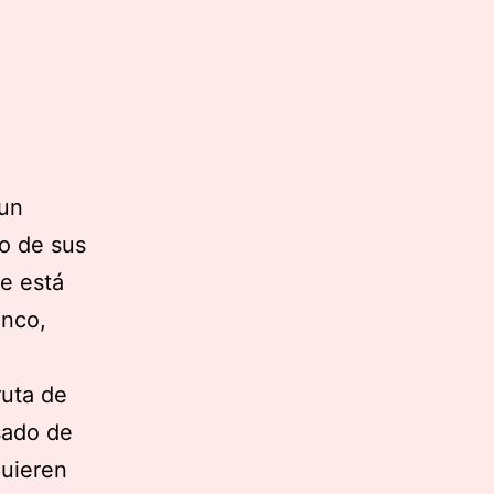
 un
o de sus
ue está
inco,
ruta de
sado de
quieren