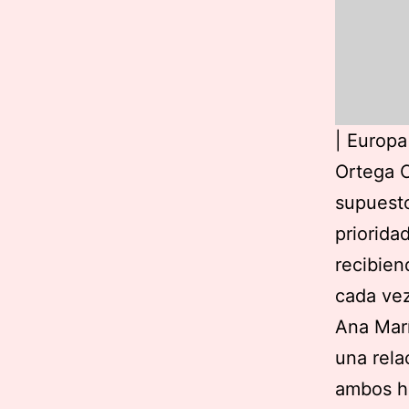
|
Europa
Ortega C
supuesto
priorida
recibien
cada vez
Ana Marí
una rela
ambos ha