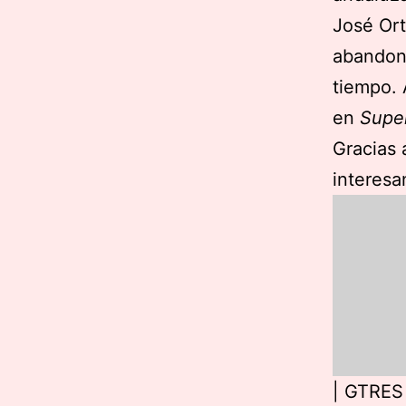
José Or
abandona
tiempo. 
en
Super
Gracias 
interesa
|
GTRES