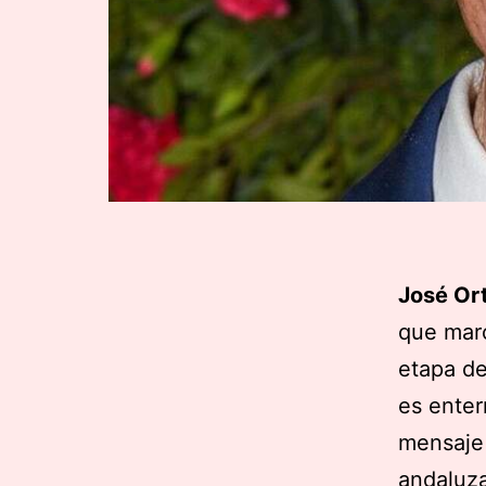
José Or
que mar
etapa de
es enter
mensaje 
andaluza