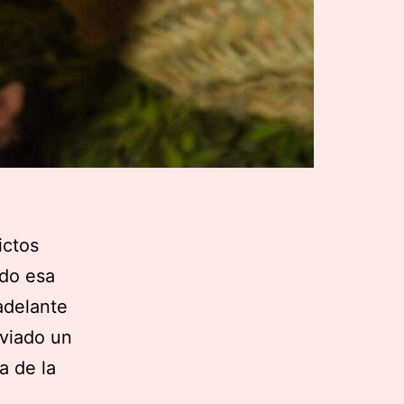
ictos
do esa
adelante
nviado un
a de la