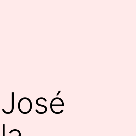
 José
la