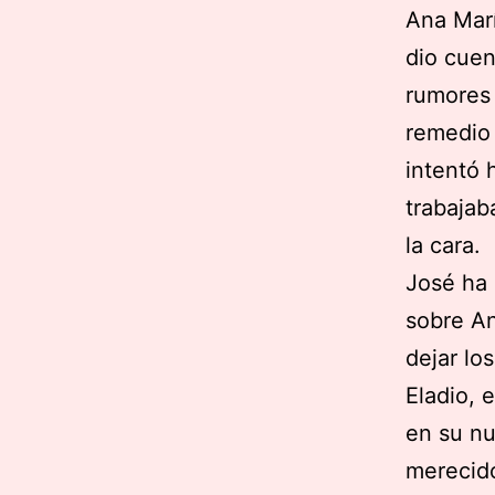
Ana Marí
dio cuen
rumores
remedio
intentó 
trabajab
la cara.
José ha 
sobre An
dejar lo
Eladio, 
en su nu
merecid