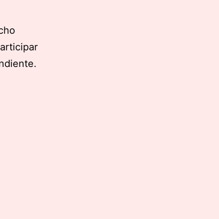
ucho
articipar
ndiente.