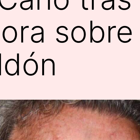
hora sobre
ldón