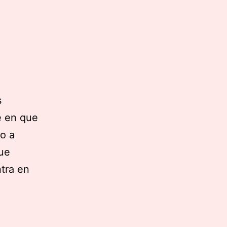
s
te en que
do a
que
tra en