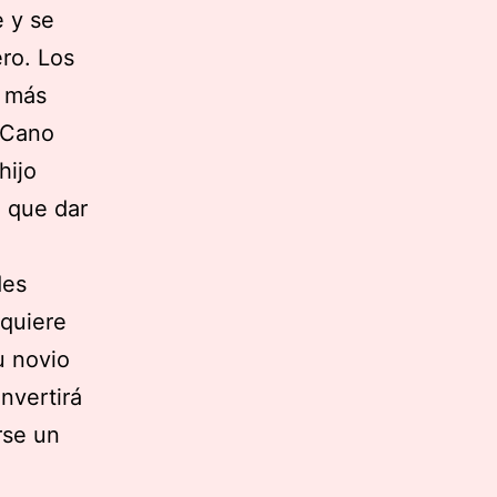
e y se
ero. Los
o más
 Cano
hijo
o que dar
des
 quiere
u novio
nvertirá
rse un