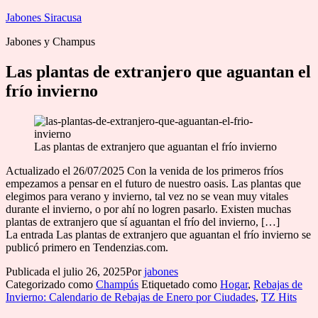
Saltar
Jabones Siracusa
al
Jabones y Champus
contenido
Las plantas de extranjero que aguantan el
frío invierno
Las plantas de extranjero que aguantan el frío invierno
Actualizado el 26/07/2025 Con la venida de los primeros fríos
empezamos a pensar en el futuro de nuestro oasis. Las plantas que
elegimos para verano y invierno, tal vez no se vean muy vitales
durante el invierno, o por ahí no logren pasarlo. Existen muchas
plantas de extranjero que sí aguantan el frío del invierno, […]
La entrada Las plantas de extranjero que aguantan el frío invierno se
publicó primero en Tendenzias.com.
Publicada el
julio 26, 2025
Por
jabones
Categorizado como
Champús
Etiquetado como
Hogar
,
Rebajas de
Invierno: Calendario de Rebajas de Enero por Ciudades
,
TZ Hits