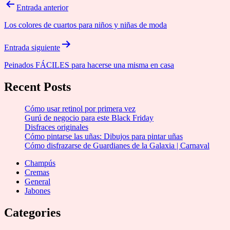
Navegación
Entrada anterior
de
Los colores de cuartos para niños y niñas de moda
entradas
Entrada siguiente
Peinados FÁCILES para hacerse una misma en casa
Recent Posts
Cómo usar retinol por primera vez
Gurú de negocio para este Black Friday
Disfraces originales
Cómo pintarse las uñas: Dibujos para pintar uñas
Cómo disfrazarse de Guardianes de la Galaxia | Carnaval
Champús
Cremas
General
Jabones
Categories