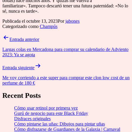
bodas) hace muchos años. Y quizás me vuelva a
familiarizar». Tampoco descartó tener una futura paternidad: «No lo
sé, nunca es tarde».
Publicada el
octubre 13, 2023
Por
jabones
Categorizado como
Champús
Navegación
Entrada anterior
de
Largas colas en Mercadona para comprar su calendario de Adviento
entradas
2023: Ya se agota
Entrada siguiente
Me voy corriendo a este super para comprar este clon low cost de un
perfume de 180 €
Recent Posts
Cómo usar retinol por primera vez
Gurú de negocio para este Black Friday
Disfraces originales
Cómo pintarse las uñas: Dibujos para pintar uñas
Cómo disfrazarse de Guardianes de la Galaxia | Carnaval