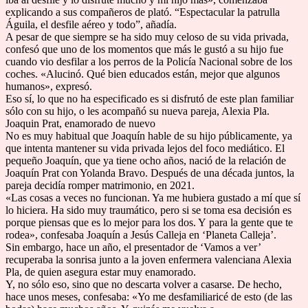
explicando a sus compañeros de plató. “Espectacular la patrulla
Águila, el desfile aéreo y todo”, añadía.
A pesar de que siempre se ha sido muy celoso de su vida privada,
confesó que uno de los momentos que más le gustó a su hijo fue
cuando vio desfilar a los perros de la Policía Nacional sobre de los
coches. «Alucinó. Qué bien educados están, mejor que algunos
humanos», expresó.
Eso sí, lo que no ha especificado es si disfrutó de este plan familiar
sólo con su hijo, o les acompañó su nueva pareja, Alexia Pla.
Joaquin Prat, enamorado de nuevo
No es muy habitual que Joaquín hable de su hijo públicamente, ya
que intenta mantener su vida privada lejos del foco mediático. El
pequeño Joaquín, que ya tiene ocho años, nació de la relación de
Joaquín Prat con Yolanda Bravo. Después de una década juntos, la
pareja decidía romper matrimonio, en 2021.
«Las cosas a veces no funcionan. Ya me hubiera gustado a mí que sí
lo hiciera. Ha sido muy traumático, pero si se toma esa decisión es
porque piensas que es lo mejor para los dos. Y para la gente que te
rodea», confesaba Joaquín a Jesús Calleja en ‘Planeta Calleja’.
Sin embargo, hace un año, el presentador de ‘Vamos a ver’
recuperaba la sonrisa junto a la joven enfermera valenciana Alexia
Pla, de quien asegura estar muy enamorado.
Y, no sólo eso, sino que no descarta volver a casarse. De hecho,
hace unos meses, confesaba: «Yo me desfamiliaricé de esto (de las