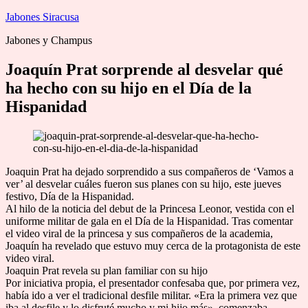
Saltar
Jabones Siracusa
al
Jabones y Champus
contenido
Joaquín Prat sorprende al desvelar qué
ha hecho con su hijo en el Día de la
Hispanidad
Joaquin Prat ha dejado sorprendido a sus compañeros de ‘Vamos a
ver’ al desvelar cuáles fueron sus planes con su hijo, este jueves
festivo, Día de la Hispanidad.
Al hilo de la noticia del debut de la Princesa Leonor, vestida con el
uniforme militar de gala en el Día de la Hispanidad. Tras comentar
el video viral de la princesa y sus compañeros de la academia,
Joaquín ha revelado que estuvo muy cerca de la protagonista de este
video viral.
Joaquin Prat revela su plan familiar con su hijo
Por iniciativa propia, el presentador confesaba que, por primera vez,
había ido a ver el tradicional desfile militar. «Era la primera vez que
iba al desfile y lo disfruté mucho y mi hijo más», comenzaba