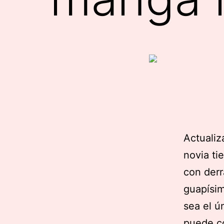
Actualiz
novia ti
con derr
guapísim
sea el ú
puede co