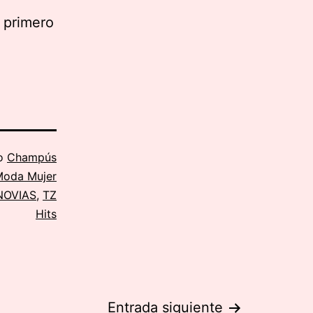
 primero
mo
Champús
oda Mujer
NOVIAS
,
TZ
Hits
Entrada siguiente