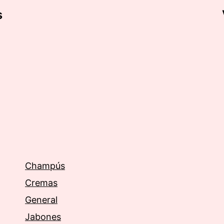
s
Champús
Cremas
General
Jabones