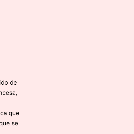
ido de
incesa,
ica que
rque se