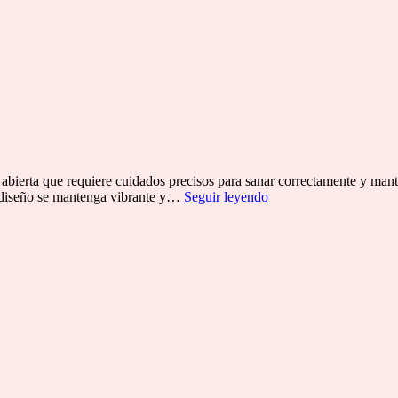
a abierta que requiere cuidados precisos para sanar correctamente y mant
Cómo
tu diseño se mantenga vibrante y…
Seguir leyendo
limpiar
y
cuidar
un
tatuaje
nuevo