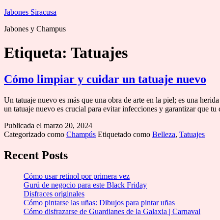
Saltar
Jabones Siracusa
al
Jabones y Champus
contenido
Etiqueta:
Tatuajes
Cómo limpiar y cuidar un tatuaje nuevo
Un tatuaje nuevo es más que una obra de arte en la piel; es una herid
un tatuaje nuevo es crucial para evitar infecciones y garantizar que 
Publicada el
marzo 20, 2024
Categorizado como
Champús
Etiquetado como
Belleza
,
Tatuajes
Recent Posts
Cómo usar retinol por primera vez
Gurú de negocio para este Black Friday
Disfraces originales
Cómo pintarse las uñas: Dibujos para pintar uñas
Cómo disfrazarse de Guardianes de la Galaxia | Carnaval