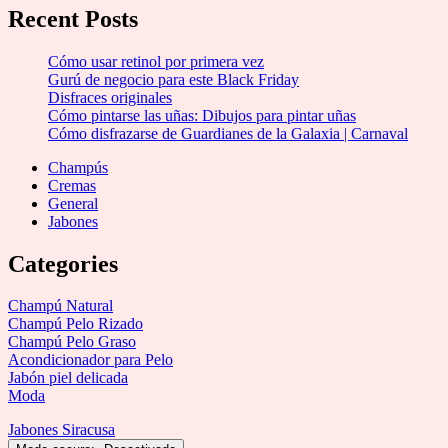
Recent Posts
Cómo usar retinol por primera vez
Gurú de negocio para este Black Friday
Disfraces originales
Cómo pintarse las uñas: Dibujos para pintar uñas
Cómo disfrazarse de Guardianes de la Galaxia | Carnaval
Champús
Cremas
General
Jabones
Categories
Champú Natural
Champú Pelo Rizado
Champú Pelo Graso
Acondicionador para Pelo
Jabón piel delicada
Moda
Jabones Siracusa