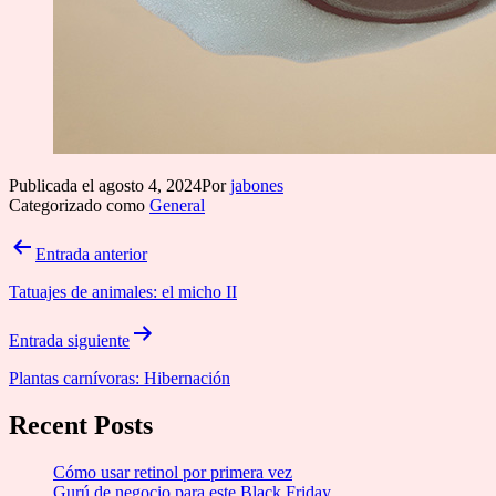
Publicada el
agosto 4, 2024
Por
jabones
Categorizado como
General
Navegación
Entrada anterior
de
Tatuajes de animales: el micho II
entradas
Entrada siguiente
Plantas carnívoras: Hibernación
Recent Posts
Cómo usar retinol por primera vez
Gurú de negocio para este Black Friday