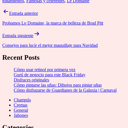
tratamientos
,
Famosas y celebrities
,
Le Domaine
Navegación
Entrada anterior
de
Probamos Le Domaine, la marca de belleza de Brad Pitt
entradas
Entrada siguiente
Consejos para lucir el mejor maquillaje para Navidad
Recent Posts
Cómo usar retinol por primera vez
Gurú de negocio para este Black Friday
Disfraces originales
Cómo pintarse las uñas: Dibujos para pintar uñas
Cómo disfrazarse de Guardianes de la Galaxia | Carnaval
Champús
Cremas
General
Jabones
Categories