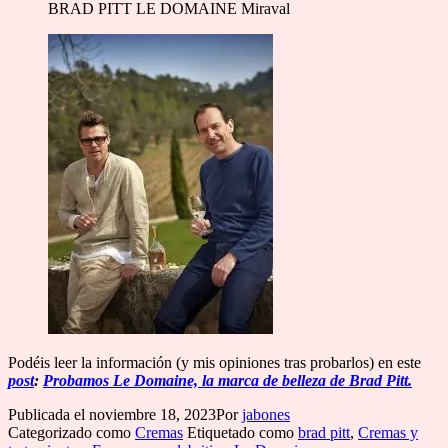
BRAD PITT LE DOMAINE Miraval
Podéis leer la información (y mis opiniones tras probarlos) en este
post
:
Probamos Le Domaine, la marca de belleza de Brad Pitt.
Publicada el
noviembre 18, 2023
Por
jabones
Categorizado como
Cremas
Etiquetado como
brad pitt
,
Cremas y