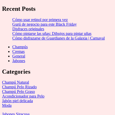
Recent Posts
Cómo usar retinol por primera vez
Gurú de negocio para este Black Friday
Disfraces originales
Cómo pintarse las uñas: Dibujos para pintar uñas
Cómo disfrazarse de Guardianes de la Galaxia | Carnaval
Champús
Cremas
General
Jabones
Categories
Champú Natural
Champú Pelo Rizado
Champú Pelo Graso
Acondicionador para Pelo
Jabón piel delicada
Moda
Jabones Siracusa