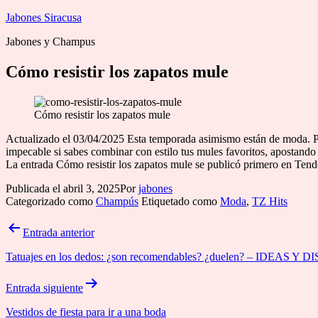
Saltar
Jabones Siracusa
al
Jabones y Champus
contenido
Cómo resistir los zapatos mule
Cómo resistir los zapatos mule
Actualizado el 03/04/2025 Esta temporada asimismo están de moda. Por 
impecable si sabes combinar con estilo tus mules favoritos, apostand
La entrada Cómo resistir los zapatos mule se publicó primero en Ten
Publicada el
abril 3, 2025
Por
jabones
Categorizado como
Champús
Etiquetado como
Moda
,
TZ Hits
Navegación
Entrada anterior
de
Tatuajes en los dedos: ¿son recomendables? ¿duelen? – IDEAS Y 
entradas
Entrada siguiente
Vestidos de fiesta para ir a una boda