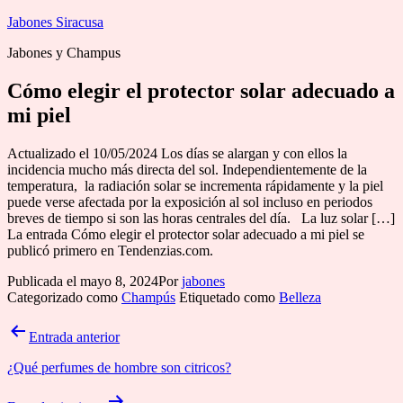
Saltar
Jabones Siracusa
al
Jabones y Champus
contenido
Cómo elegir el protector solar adecuado a
mi piel
Actualizado el 10/05/2024 Los días se alargan y con ellos la
incidencia mucho más directa del sol. Independientemente de la
temperatura, la radiación solar se incrementa rápidamente y la piel
puede verse afectada por la exposición al sol incluso en periodos
breves de tiempo si son las horas centrales del día. La luz solar […]
La entrada Cómo elegir el protector solar adecuado a mi piel se
publicó primero en Tendenzias.com.
Publicada el
mayo 8, 2024
Por
jabones
Categorizado como
Champús
Etiquetado como
Belleza
Navegación
Entrada anterior
de
¿Qué perfumes de hombre son citricos?
entradas