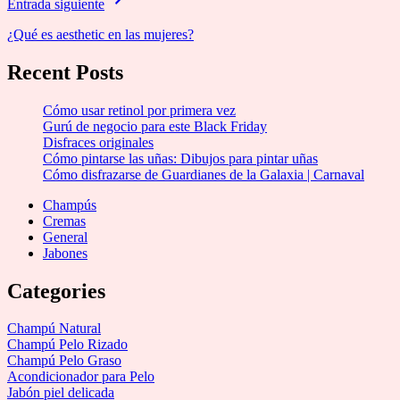
Entrada siguiente
¿Qué es aesthetic en las mujeres?
Recent Posts
Cómo usar retinol por primera vez
Gurú de negocio para este Black Friday
Disfraces originales
Cómo pintarse las uñas: Dibujos para pintar uñas
Cómo disfrazarse de Guardianes de la Galaxia | Carnaval
Champús
Cremas
General
Jabones
Categories
Champú Natural
Champú Pelo Rizado
Champú Pelo Graso
Acondicionador para Pelo
Jabón piel delicada