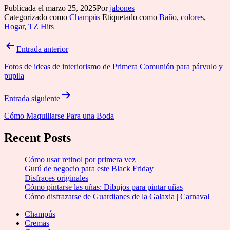
Publicada el
marzo 25, 2025
Por
jabones
Categorizado como
Champús
Etiquetado como
Baño
,
colores
,
Hogar
,
TZ Hits
Navegación
Entrada anterior
de
Fotos de ideas de interiorismo de Primera Comunión para párvulo y
entradas
pupila
Entrada siguiente
Cómo Maquillarse Para una Boda
Recent Posts
Cómo usar retinol por primera vez
Gurú de negocio para este Black Friday
Disfraces originales
Cómo pintarse las uñas: Dibujos para pintar uñas
Cómo disfrazarse de Guardianes de la Galaxia | Carnaval
Champús
Cremas