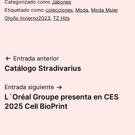
Categorizado como
Jabones
Etiquetado como
colecciones
,
Moda
,
Moda Mujer
Otoño Invierno2023
,
TZ Hits
Navegación
Entrada anterior
Catálogo Stradivarius
de
entradas
Entrada siguiente
L´Oréal Groupe presenta en CES
2025 Cell BioPrint