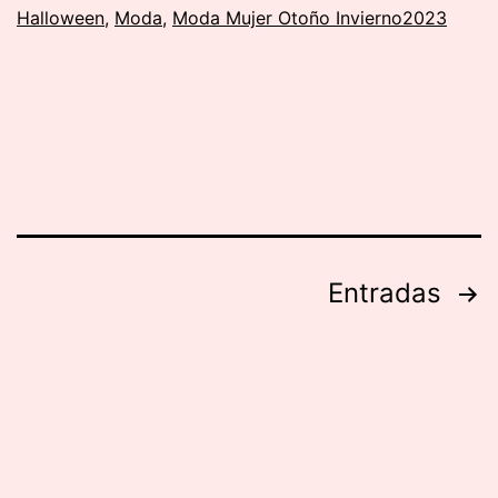
Halloween
,
Moda
,
Moda Mujer Otoño Invierno2023
la
Galaxia
|
Carnaval
Paginación
Entradas
de
entradas