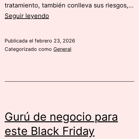
tratamiento, también conlleva sus riesgos,…
Cómo
Seguir leyendo
usar
retinol
Publicada el
febrero 23, 2026
por
Categorizado como
General
primera
vez
Gurú de negocio para
este Black Friday